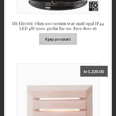
Ifö Electric Ohm 100/110mm svar matt opal IP44
LED 4W/3000 450lm Ra>90. 8301-800-16
Kjøp produkt
kr
1,220.00