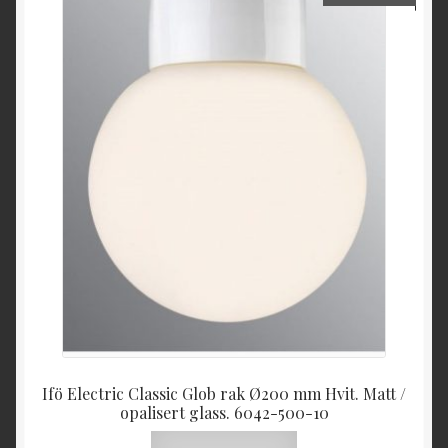
Ifö Electric Classic Glob rak Ø200 mm Hvit. Matt /
opalisert glass. 6042-500-10