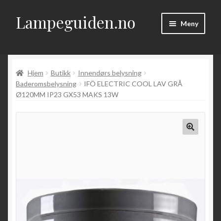
Lampeguiden.no
Hopp
Hopp
Meny
til
til
navigasjon
innhold
Hjem
Hjem
Butikk
Innendørs belysning
Om
Baderomsbelysning
IFÖ ELECTRIC COOL LAV GRÅ
Ø120MM IP23 GX53 MAKS 13W
Fold
Artikler
ut
underm
Kontakt
Fold
Butikk
ut
underm