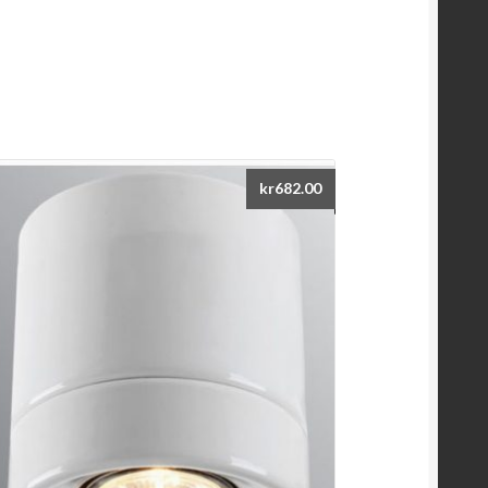
kr
682.00