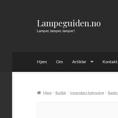
Lampeguiden.no
Hopp
Hopp
til
til
Lamper, lamper, lamper!
navigasjon
innhold
Hjem
Om
Artikler
Kontakt
Hjem
Butikk
Innendørs belysning
Bader