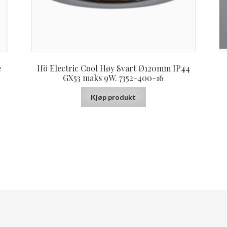
e
Ifö Electric Cool Høy Svart Ø120mm IP44
GX53 maks 9W. 7352-400-16
Kjøp produkt