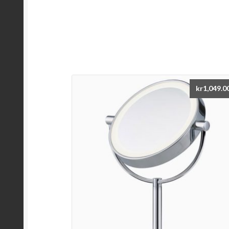
kr
1,049.0