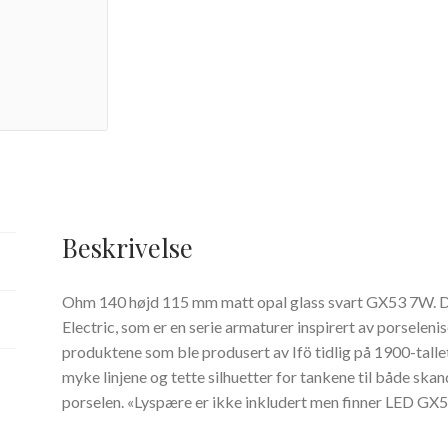
Beskrivelse
Ohm 140 højd 115 mm matt opal glass svart GX53 7W. De
Electric, som er en serie armaturer inspirert av porseleni
produktene som ble produsert av Ifö tidlig på 1900-tall
myke linjene og tette silhuetter for tankene til både ska
porselen. «Lyspære er ikke inkludert men finner LED GX