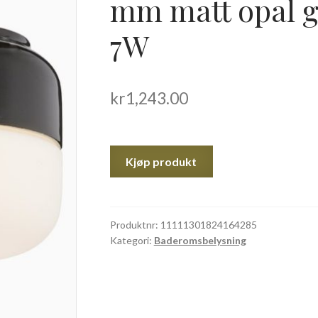
mm matt opal g
7W
kr
1,243.00
Kjøp produkt
Produktnr:
11111301824164285
Kategori:
Baderomsbelysning