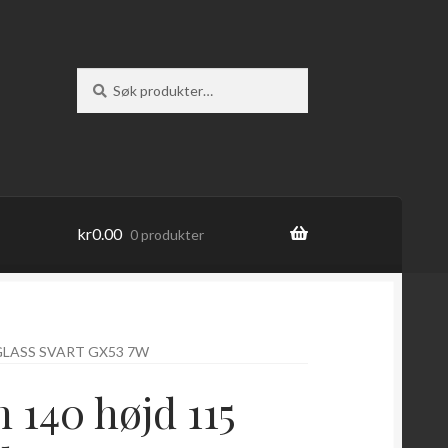
Søk
Søk
etter:
kr
0.00
0 produkter
GLASS SVART GX53 7W
 140 højd 115