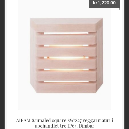
kr
1,220.00
AIRAM Saunaled square 8W/827 veggarmatur i
ubehandlet tre IP65. Dimbar