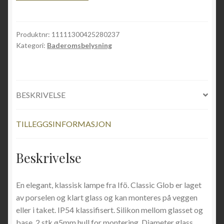
Produktnr:
11111300425280237
Kategori:
Baderomsbelysning
BESKRIVELSE
TILLEGGSINFORMASJON
Beskrivelse
En elegant, klassisk lampe fra Ifö. Classic Glob er laget
av porselen og klart glass og kan monteres på veggen
eller i taket. IP54 klassifisert. Silikon mellom glasset og
base, 2 stk ø5mm hull for montering. Diameter glass