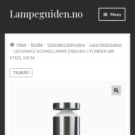
Lampeguiden.no
Hopp
Hopp
Meny
til
til
navigasjon
innhold
Hjem
Hjem
Butikk
Utendørs belysning
Lave lyktestolper
Om
LEDVANCE SOKKELLAMPE ENDURA CYLINDER 6W
STEEL 50CM
Fold
Artikler
ut
TILBUD!
underm
Kontakt
Fold
Butikk
ut
underm