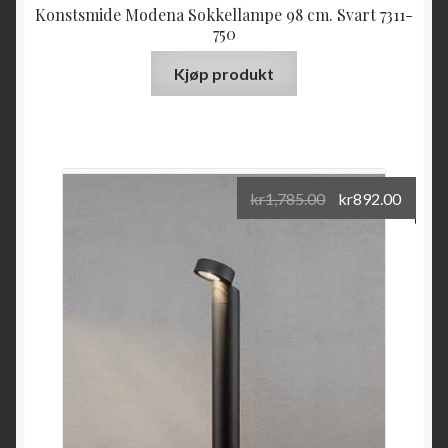
Konstsmide Modena Sokkellampe 98 cm. Svart 7311-
750
Kjøp produkt
kr
1,785.00
kr
892.00