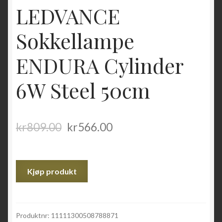
LEDVANCE
Sokkellampe
ENDURA Cylinder
6W Steel 50cm
kr
809.00
kr
566.00
Kjøp produkt
Produktnr:
11111300508788871