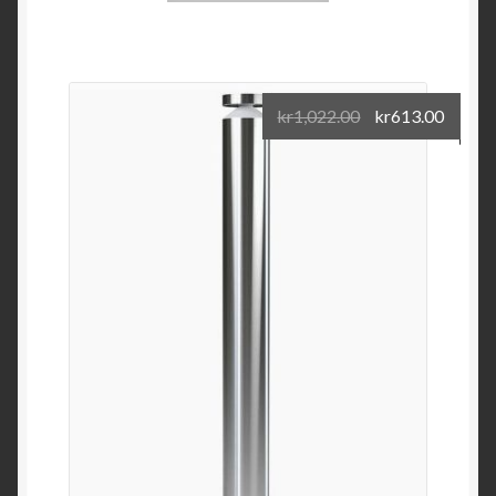
kr
1,022.00
kr
613.00