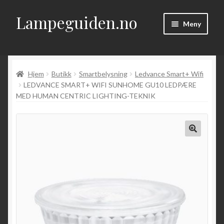
Lampeguiden.no
Hopp
Hopp
Meny
til
til
navigasjon
innhold
Hjem
Hjem
Butikk
Smartbelysning
Ledvance Smart+ Wifi
Om
LEDVANCE SMART+ WIFI SUNHOME GU10 LEDPÆRE
MED HUMAN CENTRIC LIGHTING-TEKNIK
Fold
Artikler
ut
underm
Kontakt
Fold
Butikk
ut
underm