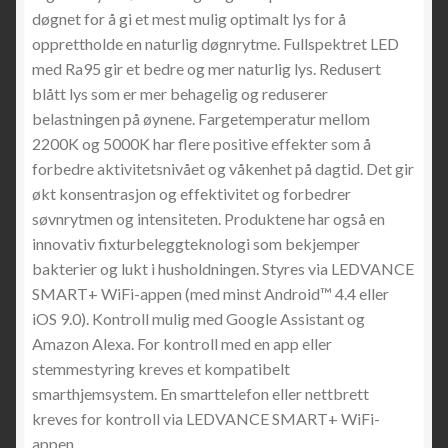
døgnet for å gi et mest mulig optimalt lys for å
opprettholde en naturlig døgnrytme. Fullspektret LED
med Ra95 gir et bedre og mer naturlig lys. Redusert
blått lys som er mer behagelig og reduserer
belastningen på øynene. Fargetemperatur mellom
2200K og 5000K har flere positive effekter som å
forbedre aktivitetsnivået og våkenhet på dagtid. Det gir
økt konsentrasjon og effektivitet og forbedrer
søvnrytmen og intensiteten. Produktene har også en
innovativ fixturbeleggteknologi som bekjemper
bakterier og lukt i husholdningen. Styres via LEDVANCE
SMART+ WiFi-appen (med minst Android™️ 4.4 eller
iOS 9.0). Kontroll mulig med Google Assistant og
Amazon Alexa. For kontroll med en app eller
stemmestyring kreves et kompatibelt
smarthjemsystem. En smarttelefon eller nettbrett
kreves for kontroll via LEDVANCE SMART+ WiFi-
appen.