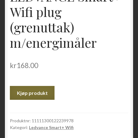
Wifi plug
(grenuttak)
m/energimåler
kr
168.00
Kjøp produkt
Produktnr:
11111300122239978
Kategori:
Ledvance Smart+ Wifi