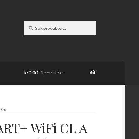
Søk
Søk
etter:
kr
0.00
0 produkter
KKE
RT+ WiFi CL A