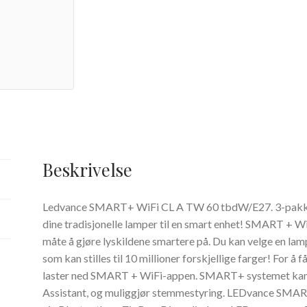
Beskrivelse
Ledvance SMART+ WiFi CL A TW 60 tbdW/E27. 3-pakke.
dine tradisjonelle lamper til en smart enhet! SMART + Wi
måte å gjøre lyskildene smartere på. Du kan velge en lam
som kan stilles til 10 millioner forskjellige farger! For å
laster ned SMART + WiFi-appen. SMART+ systemet kan
Assistant, og muliggjør stemmestyring. LEDvance SMART