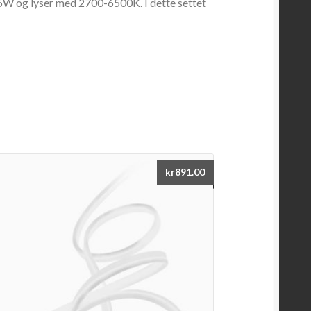
5W og lyser med 2700-6500K. I dette settet
kr
891.00