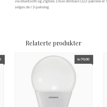
via Bluetooth og ZigBee. Disse dimbare LED-pærene er 
selges de i 3-pakning
Relaterte produkter
0
kr
70.00