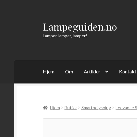
Lampeguiden.no
Hopp
Hopp
til
til
Lamper, lamper, lamper!
navigasjon
innhold
Hjem
Om
Artikler
Kontakt
Hjem
Butikk
Smartbelysning
Ledvance S