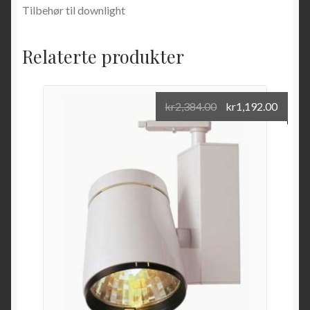
Tilbehør til downlight
Relaterte produkter
kr
2,384.00
kr
1,192.00