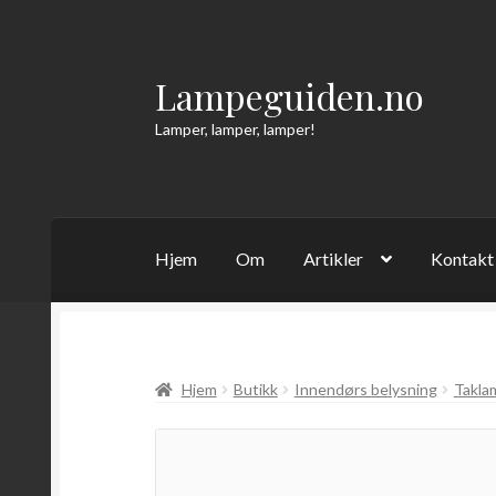
Lampeguiden.no
Hopp
Hopp
til
til
Lamper, lamper, lamper!
navigasjon
innhold
Hjem
Om
Artikler
Kontakt
Hjem
Butikk
Innendørs belysning
Takla