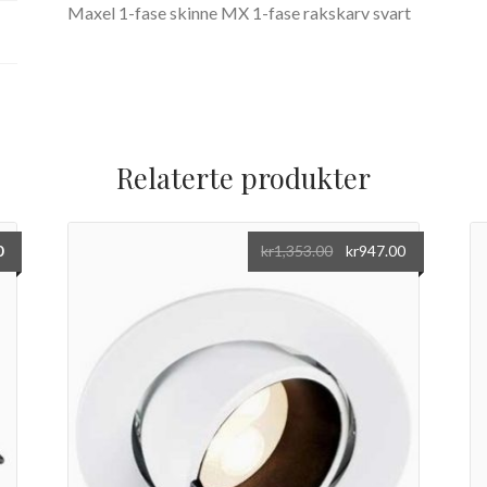
Maxel 1-fase skinne MX 1-fase rakskarv svart
Relaterte produkter
0
kr
1,353.00
kr
947.00