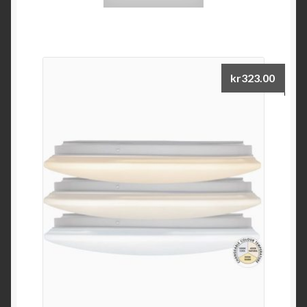
kr
323.00