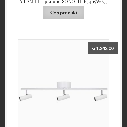
AIRAM LED plafond SONO III IP54 15W/835
Kjøp produkt
kr
1,242.00