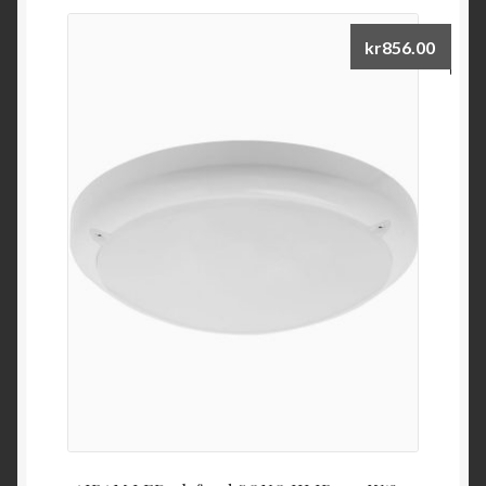
kr
856.00