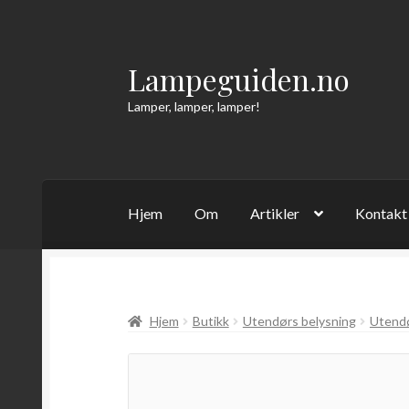
Lampeguiden.no
Hopp
Hopp
til
til
Lamper, lamper, lamper!
navigasjon
innhold
Hjem
Om
Artikler
Kontakt
Hjem
Butikk
Utendørs belysning
Utend