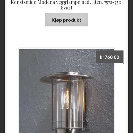
Konstsmide Modena vegglampe ned, liten. 7572-750.
Svart
Kjøp produkt
kr
760.00