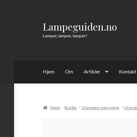
Lampeguiden.no
Hopp
Hopp
til
til
Lamper, lamper, lamper!
navigasjon
innhold
Hjem
Om
Artikler
Kontakt
Hjem
Butikk
Utendørs belysning
Utend