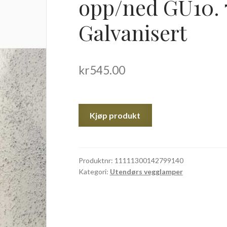
opp/ned GU10. 
Galvanisert
kr
545.00
Kjøp produkt
Produktnr:
11111300142799140
Kategori:
Utendørs vegglamper