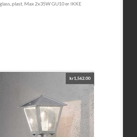
 glass, plast. Max 2x35W GU10 er IKKE
kr
1,562.00