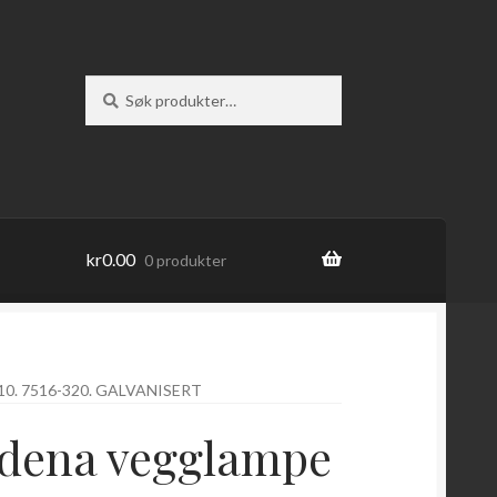
Søk
Søk
etter:
kr
0.00
0 produkter
. 7516-320. GALVANISERT
dena vegglampe