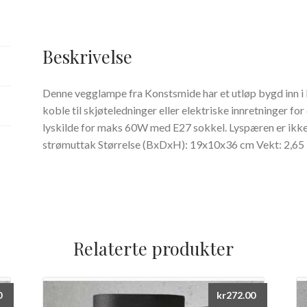
Beskrivelse
Denne vegglampe fra Konstsmide har et utløp bygd inn i 
koble til skjøteledninger eller elektriske innretninger fo
lyskilde for maks 60W med E27 sokkel. Lyspæren er ikke
strømuttak Størrelse (BxDxH): 19x10x36 cm Vekt: 2,65 
Relaterte produkter
0
kr
272.00