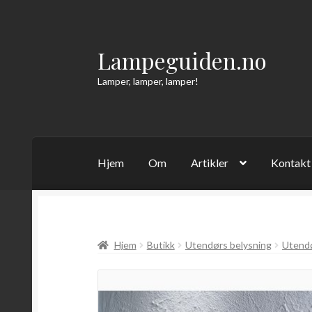
Lampeguiden.no
Hopp
Hopp
til
til
Lamper, lamper, lamper!
navigasjon
innhold
Hjem
Om
Artikler
Kontakt
Hjem
Butikk
Utendørs belysning
Utend