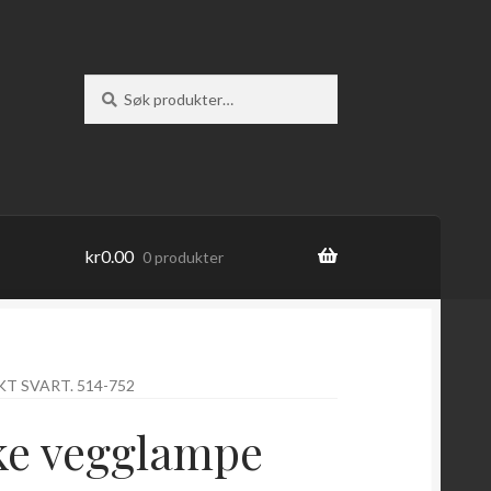
Søk
Søk
etter:
kr
0.00
0 produkter
 SVART. 514-752
ke vegglampe