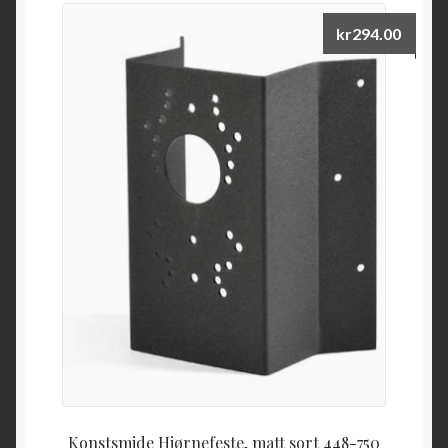
kr
294.00
Konstsmide Hjørnefeste, matt sort 448-750