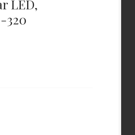
r LED,
0-320