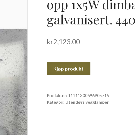
opp 1x5W dimba
galvanisert. 44
kr
2,123.00
Kjøp produkt
Produktnr:
11111300696905715
Kategori:
Utendørs vegglamper