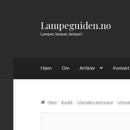
Lampeguiden.no
Hopp
Hopp
til
til
Lamper, lamper, lamper!
navigasjon
innhold
Hjem
Om
Artikler
Kontakt
Hjem
Butikk
Utendørs belysning
Utend