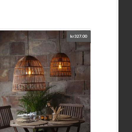
kr
327.00