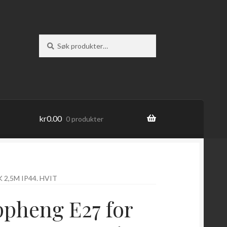
Søk
Søk
etter:
kr
0.00
0 produkter
2,5M IP44. HVIT
ppheng E27 for