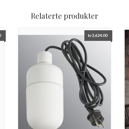
Relaterte produkter
0
kr
2,624.00