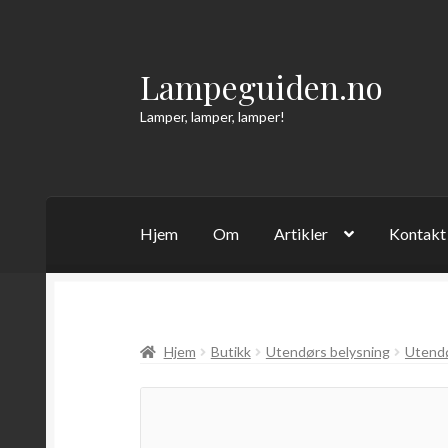
Lampeguiden.no
Hopp
Hopp
til
til
Lamper, lamper, lamper!
navigasjon
innhold
Hjem
Om
Artikler
Kontakt
Hjem
Butikk
Utendørs belysning
Utendø