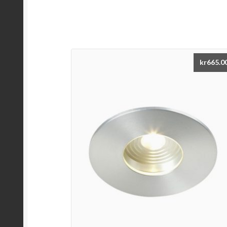
kr
665.0