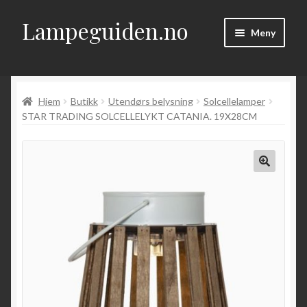
Lampeguiden.no
Hopp
Hopp
Meny
til
til
navigasjon
innhold
Hjem
Hjem
Butikk
Utendørs belysning
Solcellelamper
Om
STAR TRADING SOLCELLELYKT CATANIA. 19X28CM
Fold
Artikler
ut
underm
Kontakt
Fold
Butikk
ut
underm