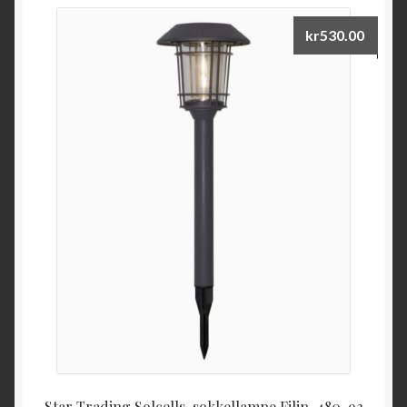
kr
530.00
Star Trading Solcells-sokkellampe Filip. 480-92