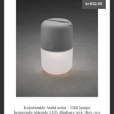
kr
832.00
Konstsmide Assisi solar / USB lampe
hengende/stående LED, dimbare grå. 7805-302