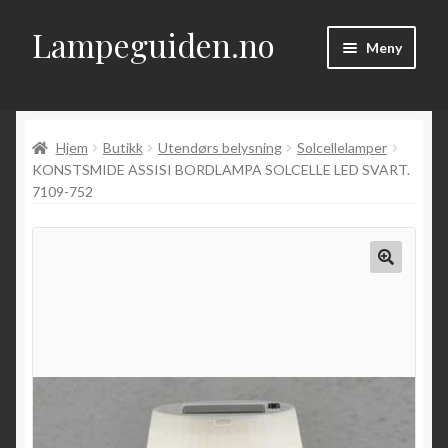
Lampeguiden.no
Hopp
Hopp
Meny
til
til
navigasjon
innhold
Hjem
Hjem
Butikk
Utendørs belysning
Solcellelamper
Om
KONSTSMIDE ASSISI BORDLAMPA SOLCELLE LED SVART.
7109-752
Fold
Artikler
ut
underm
Kontakt
Fold
Butikk
ut
underm