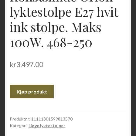
lyktestolpe E27 hvit
ink stolpe. Maks
100W. 468-250
kr
3,497.00
Kjøp produkt
Produktnr:
11111301599813570
Kategori:
Høye lyktestolper