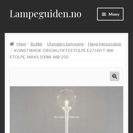
Lampeguiden.no
Hopp
Hopp
Meny
til
til
navigasjon
innhold
Hjem
Hjem
Butikk
Utendørs belysning
Høye lyktestolper
Om
KONSTSMIDE ORION LYKTESTOLPE E27 HVIT INK
STOLPE. MAKS 100W. 468-250
Fold
Artikler
ut
underm
Kontakt
Fold
Butikk
ut
underm