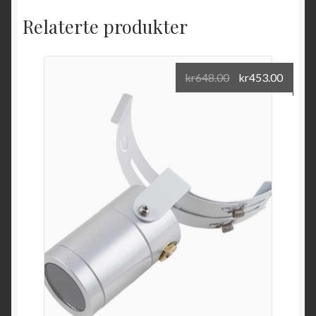
Relaterte produkter
kr
648.00
kr
453.00