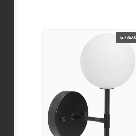
kr
786.0