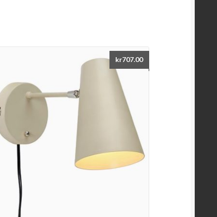
kr
707.00