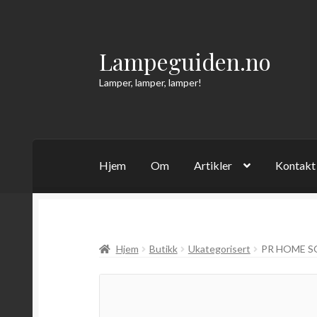
Lampeguiden.no
Hopp
Hopp
til
til
Lamper, lamper, lamper!
navigasjon
innhold
Hjem
Om
Artikler
Kontakt
Hjem
Butikk
Ukategorisert
PR HOME S