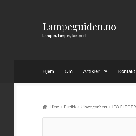
Lampeguiden.no
Hopp
Hopp
til
til
Lamper, lamper, lamper!
navigasjon
innhold
Hjem
Om
Artikler
Kontakt
Hjem
Butikk
Ukategorisert
IFÖ ELECTR