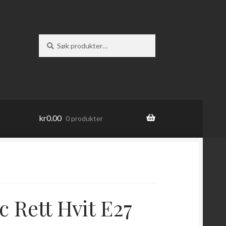
Søk
Søk
etter:
kr
0.00
0 produkter
ic Rett Hvit E27