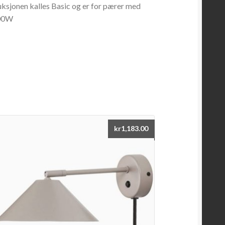
ruksjonen kalles Basic og er for pærer med
100W
kr
1,183.00