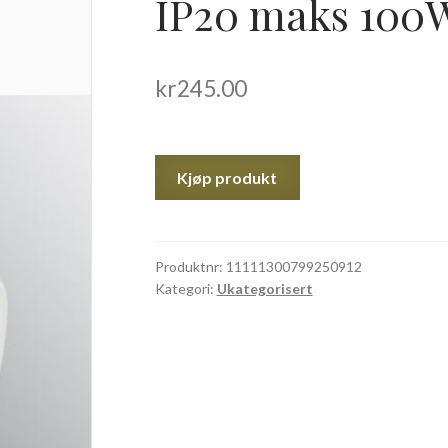
IP20 maks 100
kr
245.00
Kjøp produkt
Produktnr:
11111300799250912
Kategori:
Ukategorisert