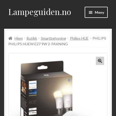
Lampeguiden.no
Hopp
Hopp
Meny
til
til
navigasjon
innhold
Hjem
Hjem
Butikk
Smartbelysning
Philips HUE
PHILIPS
Om
PHILIPS HUEW E27 9W 2-PAKNING
Fold
Artikler
ut
underm
Kontakt
Fold
Butikk
ut
underm