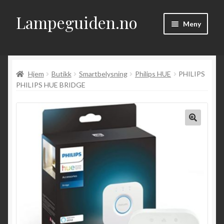
Lampeguiden.no
Hopp
Hopp
Meny
til
til
navigasjon
innhold
Hjem
Hjem
Butikk
Smartbelysning
Philips HUE
PHILIPS
Om
PHILIPS HUE BRIDGE
Fold
Artikler
ut
underm
Kontakt
Fold
Butikk
ut
underm