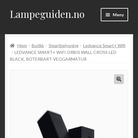
Lampeguiden.no
Hopp
Hopp
Meny
til
til
navigasjon
innhold
Hjem
Hjem
Butikk
Smartbelysning
Ledvance Smart+ Wifi
Om
LEDVANCE SMART+ WIFI ORBIS WALL CROSS LED
BLACK, ROTERBART VEGGARMATUR
Fold
Artikler
ut
underm
Kontakt
Fold
Butikk
ut
underm