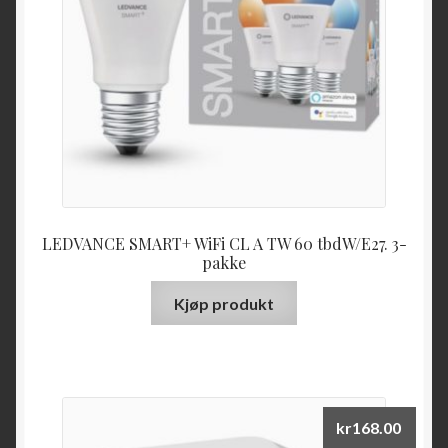
LEDVANCE SMART+ WiFi CL A TW 60 tbdW/E27. 3-
pakke
Kjøp produkt
kr
168.00