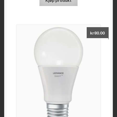
Kjøp produkt
kr
80.00