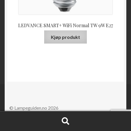
LEDVANCE SMART+ WiFi Normal TW 9W E27
Kjøp produkt
© Lampeguiden.no 2026
Søk
Søk