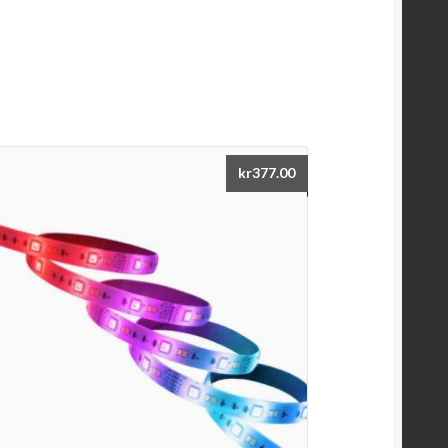
kr
377.00