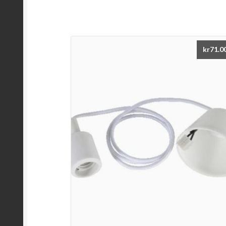
kr
71.0