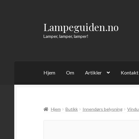
Lampeguiden.no
Hopp
Hopp
til
til
Lamper, lamper, lamper!
navigasjon
innhold
Hjem
Om
Artikler
Kontakt
Hjem
Butikk
Innendørs belysning
Vindu