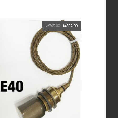
kr
765.00
kr
382.00