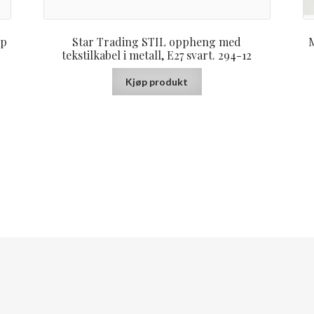
pp
Star Trading STIL oppheng med
M
tekstilkabel i metall, E27 svart. 294-12
Kjøp produkt