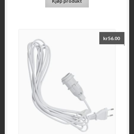
Kjøp produkt
kr
56.00