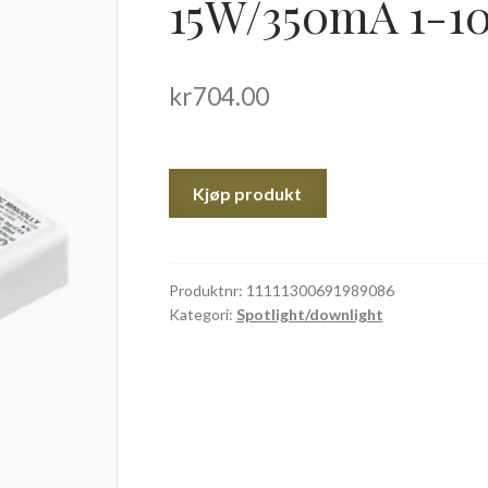
15W/350mA 1-1
kr
704.00
Kjøp produkt
Produktnr:
11111300691989086
Kategori:
Spotlight/downlight