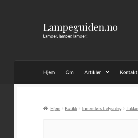
Lampeguiden.no
Hopp
Hopp
til
til
Lamper, lamper, lamper!
navigasjon
innhold
Hjem
Om
Artikler
Kontakt
Hjem
Butikk
Innendørs belysning
Takla