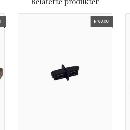
Relaterte produkter
0
kr
83.00