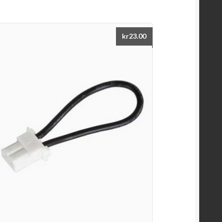
kr
23.00