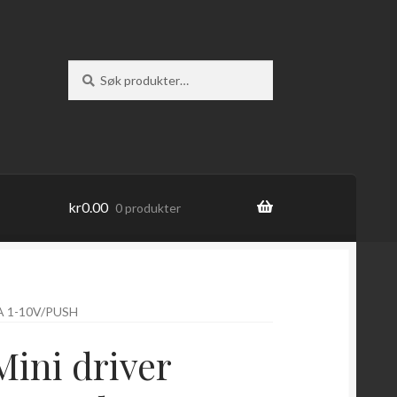
Søk
Søk
etter:
kr
0.00
0 produkter
A 1-10V/PUSH
ini driver