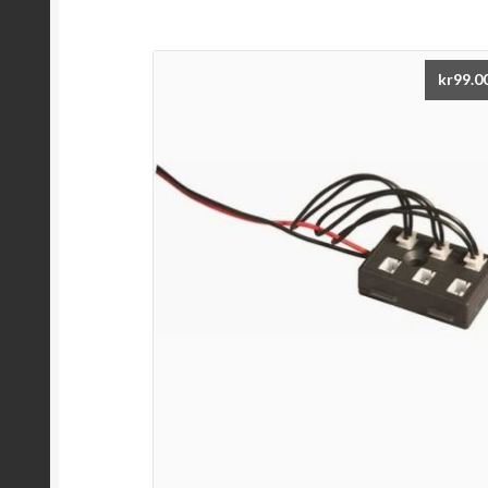
kr
99.0