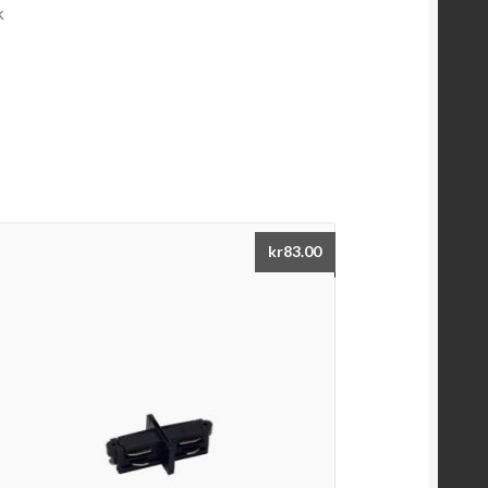
k
kr
83.00