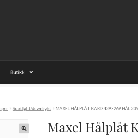
Butikk
mper
Spotlight/downlight
MAXEL HÅLPLÅT KARD 439×269 HÅL 33
Maxel Hålplåt K