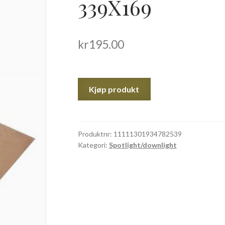
339X169
kr
195.00
Kjøp produkt
Produktnr:
11111301934782539
Kategori:
Spotlight/downlight