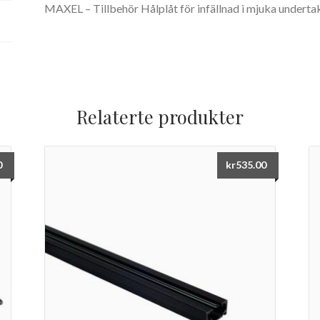
MAXEL – Tillbehör Hålplåt för infällnad i mjuka underta
Relaterte produkter
0
kr
535.00