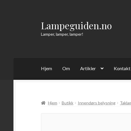
Lampeguiden.no
Hopp
Hopp
til
til
Lamper, lamper, lamper!
navigasjon
innhold
Hjem
Om
Artikler
Kontakt
Hjem
Butikk
Innendørs belysning
Takla