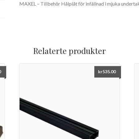
MAXEL – Tillbehör Hålplåt för infällnad i mjuka underta
Relaterte produkter
0
kr
535.00