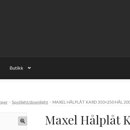
Butikk
mper
Spotlight/downlight
MAXEL HÅLPLÅT KARD 350×250 HÅL 20
Maxel Hålplåt K