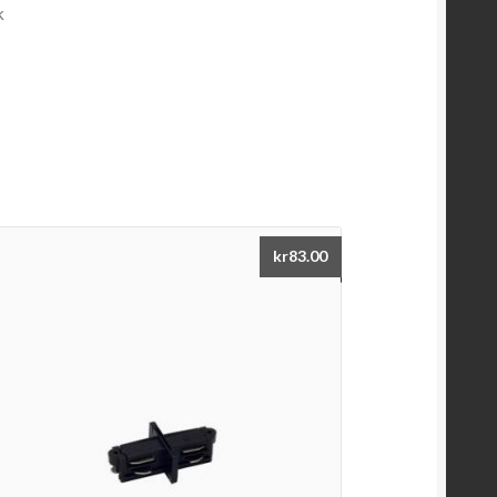
k
kr
83.00