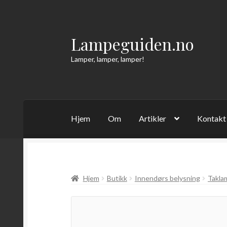
Lampeguiden.no
Hopp
Hopp
til
til
Lamper, lamper, lamper!
navigasjon
innhold
Hjem
Om
Artikler
Kontakt
Hjem
Butikk
Innendørs belysning
Takla