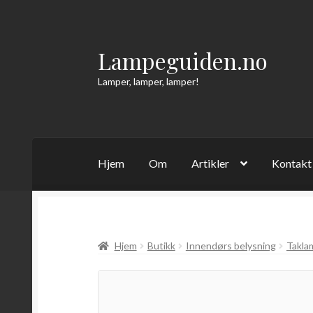
Lampeguiden.no
Hopp
Hopp
til
til
Lamper, lamper, lamper!
navigasjon
innhold
Hjem
Om
Artikler
Kontakt
Hjem
Butikk
Innendørs belysning
Takla