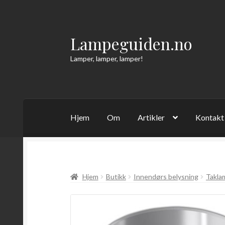
Lampeguiden.no
Hopp
Hopp
til
til
Lamper, lamper, lamper!
navigasjon
innhold
Hjem
Om
Artikler
Kontakt
Hjem
Butikk
Innendørs belysning
Takla