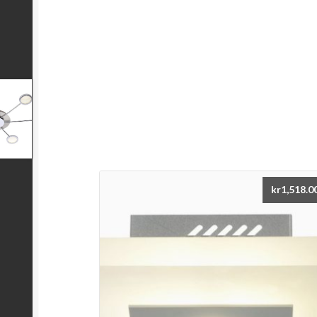
kr
1,518.0