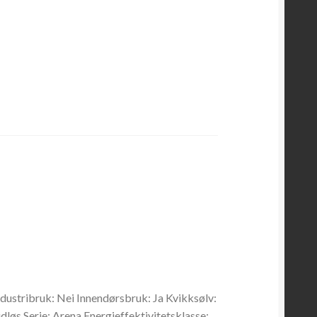
ndustribruk: Nei Innendørsbruk: Ja Kvikksølv:
løs Serie: Arena Energieffektivitetsklasse: