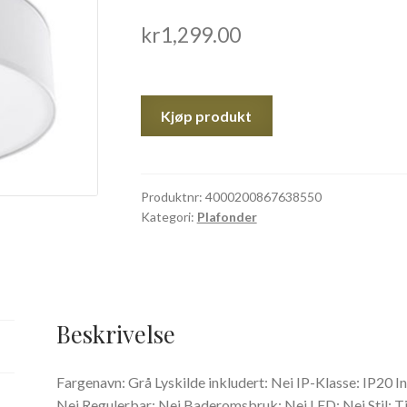
kr
1,299.00
Kjøp produkt
Produktnr:
4000200867638550
Kategori:
Plafonder
Beskrivelse
Fargenavn: Grå Lyskilde inkludert: Nei IP-Klasse: IP20 I
Nei Regulerbar: Nei Baderomsbruk: Nei LED: Nei Stil: Tid