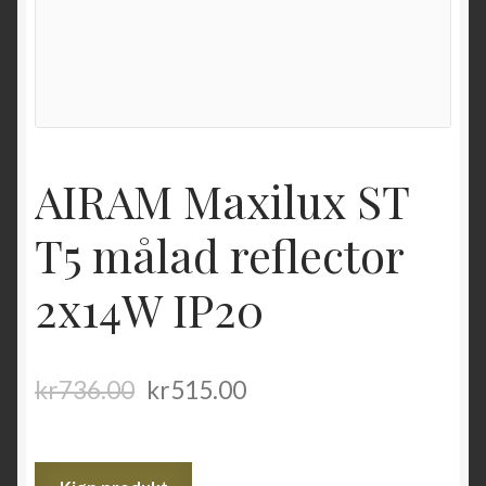
AIRAM Maxilux ST
T5 målad reflector
2x14W IP20
kr
736.00
kr
515.00