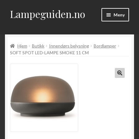
Lampeguiden.no
Hopp
Hopp
Meny
til
til
navigasjon
innhold
Hjem
Hjem
Butikk
Innendørs belysning
Bordlamper
Om
SOFT SPOT LED-LAMPE SMOKE 11 CM
Fold
Artikler
ut
underm
Kontakt
Fold
Butikk
ut
underm