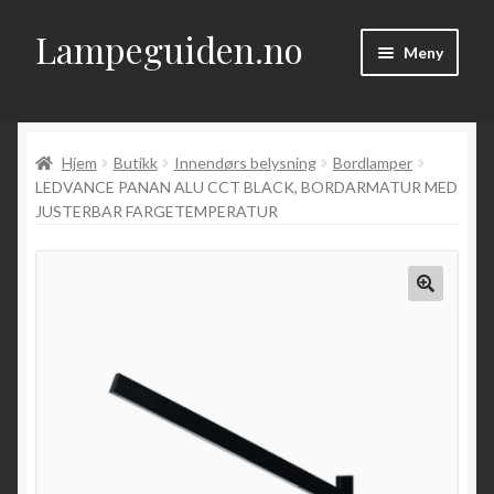
Lampeguiden.no
Hopp
Hopp
Meny
til
til
navigasjon
innhold
Hjem
Hjem
Butikk
Innendørs belysning
Bordlamper
Om
LEDVANCE PANAN ALU CCT BLACK, BORDARMATUR MED
JUSTERBAR FARGETEMPERATUR
Fold
Artikler
ut
underm
Kontakt
Fold
Butikk
ut
underm